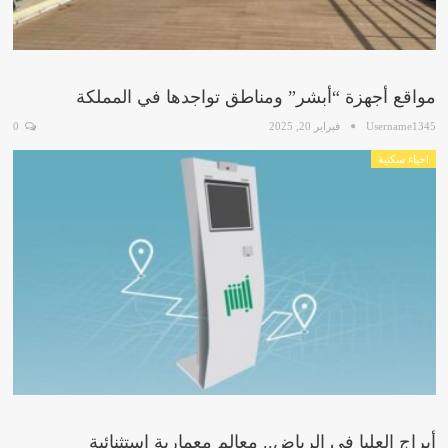
مواقع أجهزة “أبشر” ومناطق تواجدها في المملكة
Username1345
فبراير 20, 2025
0
احياء سكنية
أبراج العليا في الرياض.. معالم معمارية استثنائية