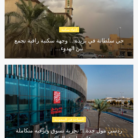
احياء سكنية
حي سلطانة في بريدة… وجهة سكنية راقية تجمع
بين الهدوء…
السياحة في السعودية
ردسي مول جدة… تجربة تسوق وترفيه متكاملة