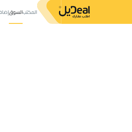
المكتب
السوق
إضاف
المكتب
الإعلانات
حي عليشة
حي عليشة
مزارع و أحواش للإيجار
ال
عدد النتائج:
0
إعلان
ترتيب حسب
موقعي
خريطة
الطلبات
الإعلانات
البحث
الكل
فلل
للبيع
3
الرياض
عليشة
مزارع و أحواش للإيجار في عليشة