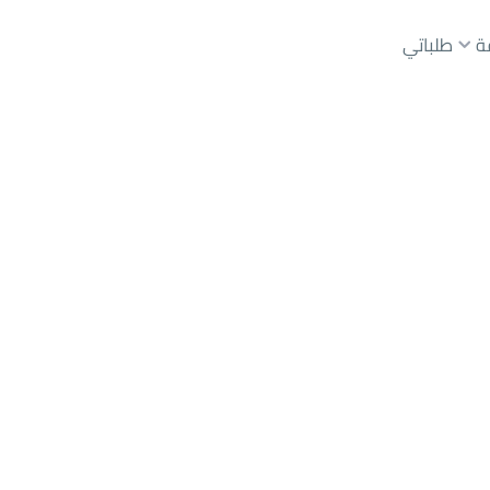
ة
طلباتي
رياض
حي عليشة
عقارات الوسطاء
عقارات الملاك
ع
أراضي
للبيع
شقق
للبيع
شقق
للإيجار
دور
للبيع