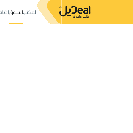
المكتب
السوق
إضاف
المكتب
الإعلانات
حي عليشة
حي عليشة
مزارع و أحواش للإيجار
ال
عدد النتائج:
0
إعلان
ترتيب حسب
موقعي
خريطة
الطلبات
الإعلانات
البحث
الكل
فلل
للبيع
3
الرياض
عليشة
مزارع و أحواش للإيجار في عليشة