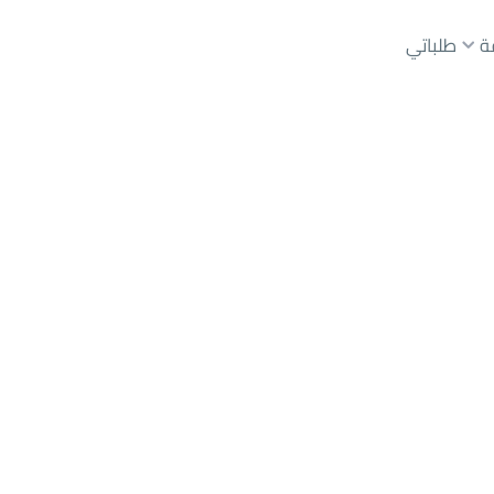
ة
طلباتي
رياض
حي عليشة
عقارات الوسطاء
عقارات الملاك
ع
أراضي
للبيع
شقق
للبيع
شقق
للإيجار
دور
للبيع