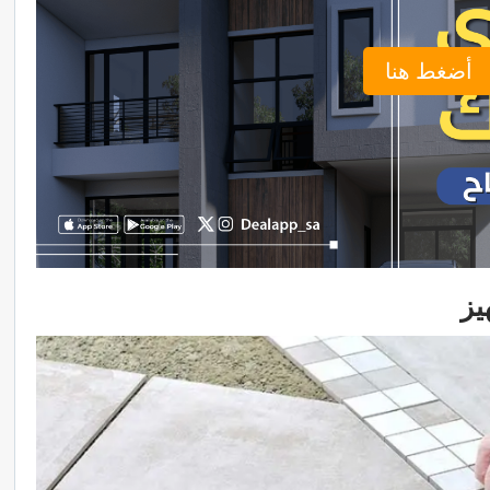
أضغط هنا
يز