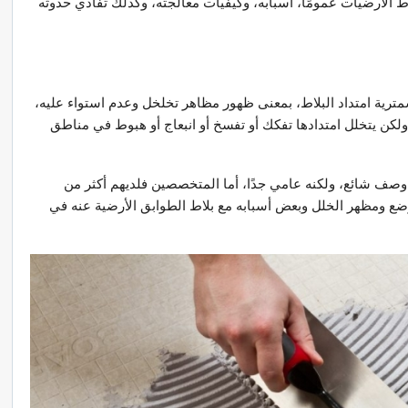
ط الارضيات عمومًا، أسبابه، وكيفيات معالجته، وكذلك تفادي حدوثه
مترية امتداد البلاط، بمعنى ظهور مظاهر تخلخل وعدم استواء عليه،
ولكن يتخلل امتدادها تفكك أو تفسخ أو انبعاج أو هبوط في مناطق
 وصف شائع، ولكنه عامي جدًا، أما المتخصصين فلديهم أكثر من
وضع ومظهر الخلل وبعض أسبابه مع بلاط الطوابق الأرضية عنه في