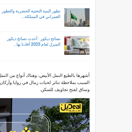
تطور البنية التحتية الحضرية والتطور
العمراني في المملكة…
نصائح ديكور : أحدث نصائح ديكور
المنزل لعام 2025 أفادنا بها…
أشهرها بالطبع النمل الأبيض، وهناك أنواع من النم
السبب بملاحظة تناثر لحبات رمال في زوايا وأركان
وساق لفتح تجاويف للسكن.