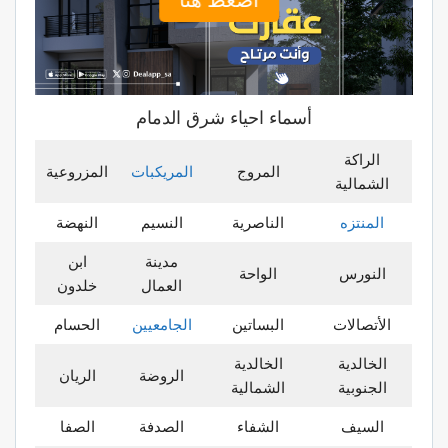
أضغط هنا
أسماء احياء شرق الدمام
الراكة
المروج
المريكبات
المزروعية
الشمالية
المنتزه
الناصرية
النسيم
النهضة
مدينة
ابن
النورس
الواحة
العمال
خلدون
الأتصالات
البساتين
الجامعيين
الحسام
الخالدية
الخالدية
الروضة
الريان
الجنوبية
الشمالية
السيف
الشفاء
الصدفة
الصفا