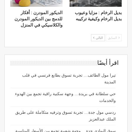
بديل الرخام : مزايا وعيوب
الديكور المودرن : أفكار
بديل الرخام وكيفية تركيبه
للدمج بين الديكور المودرن
والكلاسيكي في المنزل
السابق
التالي
اقرأ أيضًا
تيرا مول الطائف… تجربة تسوق بطابع فرنسي في قلب
المدينة
حي سلطانة في بريدة… وجهة سكنية راقية تجمع بين الهدوء
والخدمات
ردسي مول جدة… تجربة تسوق وترفيه متكاملة على طريق
الملك عبدالعزيز
سوق البوادي جدة… وجهة شعبية تجمع بين الأسعار المناسبة