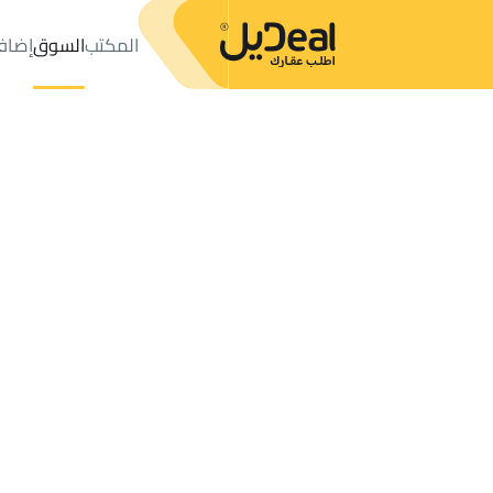
المكتب
السوق
إضاف
المكتب
الإعلانات
LANDS للبيع
Baqaa
عدد النتائج:
123
إعلان
ترتيب حسب
موقعي
خريطة
الطلبات
الإعلانات
البحث
الكل
فلل
للبيع
3
Baqaa
LANDS للبيع في Baqaa