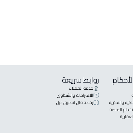
وغرف
يع في Baqaa
لأحكام
روابط سريعة
خدمة العملاء
الاقتراحات والشكاوى
كيه والفكرية
رخصة فال لتطبيق ديل
خدام المنصة
لعقارية