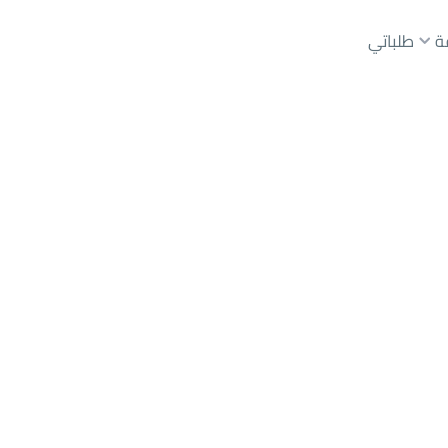
ة
طلباتي
عقارات الوسطاء
عقارات الملاك
ع
أراضي
للبيع
شقق
للبيع
شقق
للإيجار
دور
للبيع