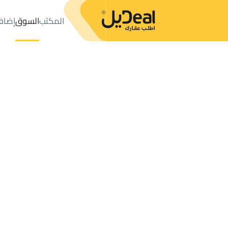
المكتب
السوق
إضاف
المكتب
الإعلانات
LANDS للإيجار
Baqaa
عدد النتائج:
2
إعلان
ترتيب حسب
موقعي
خريطة
الطلبات
الإعلانات
البحث
الكل
فلل
للبيع
3
Baqaa
LANDS للإيجار في Baqaa