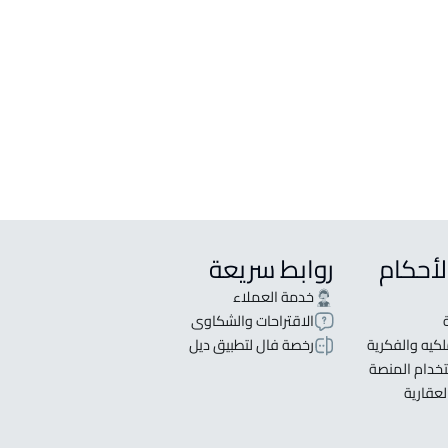
قصور
يع في Ar Rass
يجار في Ar Rass
وس للبيع في Ar Rass
لأحكام
روابط سريعة
خدمة العملاء
الاقتراحات والشكاوى
كيه والفكرية
رخصة فال لتطبيق ديل
خدام المنصة
لعقارية