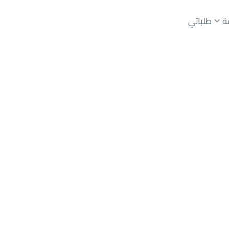
ة
طلباتي
عقارات الوسطاء
عقارات الملاك
ع
أراضي
للبيع
شقق
للبيع
شقق
للإيجار
دور
للبيع