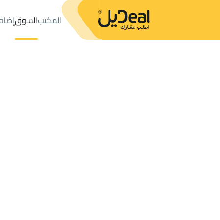
المكتب
السوق
إضاف
المكتب
الإعلانات
VILLAS-AND-PALACES للبيع
Ar Rass
عدد النتائج:
11
إعلان
ترتيب حسب
موقعي
خريطة
الطلبات
الإعلانات
البحث
الكل
فلل
للبيع
3
Ar Rass
VILLAS AND PALACES للبيع في Ar Rass