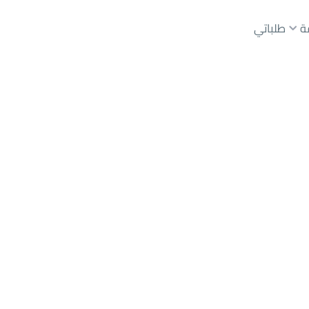
ة
طلباتي
عقارات الوسطاء
عقارات الملاك
ع
أراضي
للبيع
شقق
للبيع
شقق
للإيجار
دور
للبيع