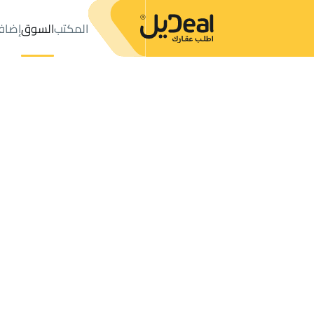
المكتب
السوق
إضاف
المكتب
الإعلانات
APARTMENTS-AND-ROOMS للبيع
Abu Arish
عدد النتائج:
46
إعلان
ترتيب حسب
موقعي
خريطة
الطلبات
الإعلانات
البحث
الكل
فلل
للبيع
3
Abu Arish
APARTMENTS AND ROOMS للبيع في Abu Arish