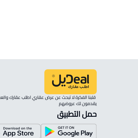
أراضي
ارض سكنية للبيع في Abu Arish
ارض تجارية سكنية للبيع في Abu Arish
يقدمون لك عروضهم 
حمل التطبيق