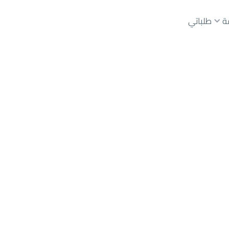
ة
طلباتي
عقارات الوسطاء
عقارات الملاك
ع
أراضي
للبيع
شقق
للبيع
شقق
للإيجار
دور
للبيع