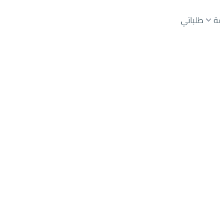
ة
طلباتي
عقارات الوسطاء
عقارات الملاك
ع
أراضي
للبيع
شقق
للبيع
شقق
للإيجار
دور
للبيع