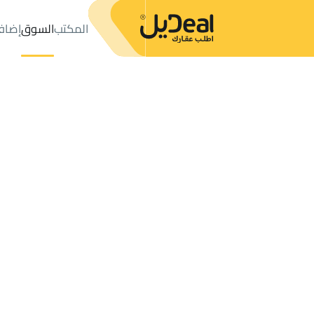
المكتب
السوق
إضاف
المكتب
الإعلانات
عرعر
حي القدس
عدد النتائج:
3
إعلان
ترتيب حسب
موقعي
خريطة
الطلبات
الإعلانات
البحث
الكل
فلل
للبيع
2
عرعر
القدس
فلل وقصور في القدس