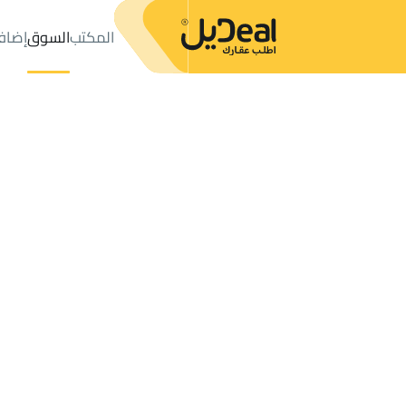
المكتب
السوق
إضاف
المكتب
الإعلانات
حي ذلالة
حي ذلالة
فلل وقصور للبيع
خميس م
عدد النتائج:
3
إعلان
ترتيب حسب
موقعي
خريطة
الطلبات
الإعلانات
البحث
الكل
فلل
للبيع
3
خميس مشيط
ذلالة
فلل وقصور للبيع في ذلالة