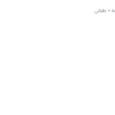
ة
طلباتي
شيط
حي ذلالة
عقارات الوسطاء
عقارات الملاك
ع
أراضي
للبيع
شقق
للبيع
شقق
للإيجار
دور
للبيع