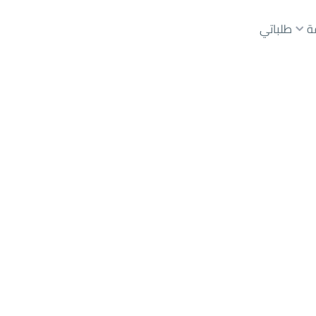
ة
طلباتي
عقارات الوسطاء
عقارات الملاك
ع
أراضي
للبيع
شقق
للبيع
شقق
للإيجار
دور
للبيع