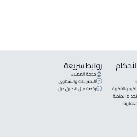
ام للإيجار في خميس مشيط
راعية للبيع في خميس مشيط
لأحكام
روابط سريعة
خدمة العملاء
الاقتراحات والشكاوى
كيه والفكرية
رخصة فال لتطبيق ديل
خدام المنصة
لعقارية