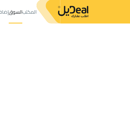
المكتب
السوق
إضاف
المكتب
الإعلانات
خميس مشيط
حي المنتزه
عدد النتائج:
2
إعلان
ترتيب حسب
موقعي
خريطة
الطلبات
الإعلانات
البحث
الكل
فلل
للبيع
2
خميس مشيط
المنتزه
العقارات للإيجار في المنتزه