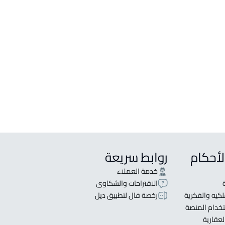
لبيع في خليص
لإيجار في خليص
شقة للبيع في خليص
شقة للإيجار في خليص
شقتين للبيع في خليص
ثلاث شقق للبيع في خليص
لأحكام
روابط سريعة
خدمة العملاء
الاقتراحات والشكاوى
كيه والفكرية
رخصة فال لتطبيق ديل
خدام المنصة
لعقارية