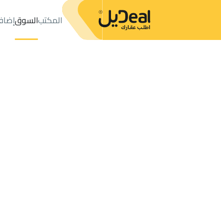
المكتب
السوق
إضاف
المكتب
الإعلانات
خليص
حي الملك فهد
عدد النتائج:
4
إعلان
ترتيب حسب
موقعي
خريطة
الطلبات
الإعلانات
البحث
الكل
فلل
للبيع
2
خليص
الملك فهد
العقارات للبيع في الملك فهد