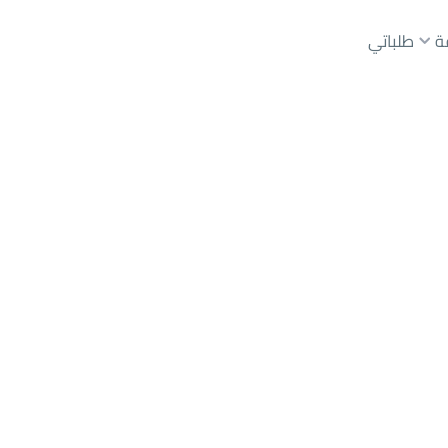
ة
طلباتي
عقارات الوسطاء
عقارات الملاك
ع
أراضي
للبيع
شقق
للبيع
شقق
للإيجار
دور
للبيع