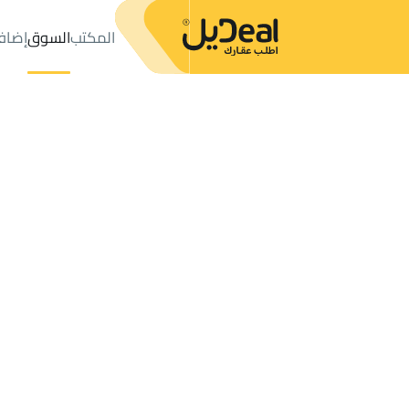
المكتب
السوق
إضاف
المكتب
الإعلانات
جدة
حي الروابي
عدد النتائج:
3
إعلان
ترتيب حسب
موقعي
خريطة
الطلبات
الإعلانات
البحث
الكل
فلل
للبيع
2
جدة
الروابي
العقارات للبيع في الروابي