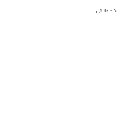
ة
طلباتي
عقارات الوسطاء
عقارات الملاك
ع
أراضي
للبيع
شقق
للبيع
شقق
للإيجار
دور
للبيع