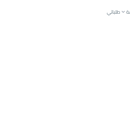
ة
طلباتي
عقارات الوسطاء
عقارات الملاك
ع
أراضي
للبيع
شقق
للبيع
شقق
للإيجار
دور
للبيع