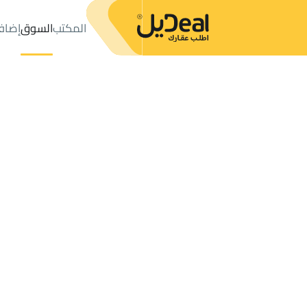
المكتب
السوق
إضاف
المكتب
الإعلانات
تنومة
عدد النتائج:
2
إعلان
ترتيب حسب
موقعي
خريطة
الطلبات
الإعلانات
البحث
الكل
فلل
للبيع
2
تنومة
دور في تنومة