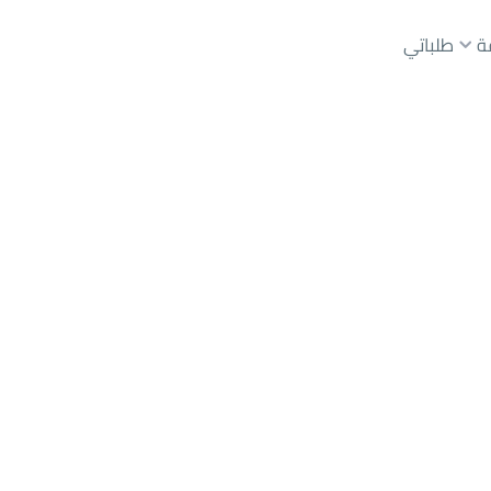
ة
طلباتي
 و أحواش للبيع
تبوك
حي المنطقة الزراعية
عقارات الوسطاء
عقارات الملاك
ع
أراضي
للبيع
شقق
للبيع
شقق
للإيجار
دور
للبيع