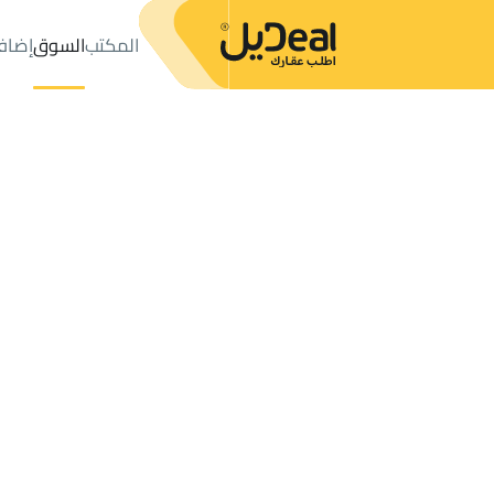
المكتب
السوق
إضاف
المكتب
الإعلانات
حي المنطقة الزراعية
حي المنطقة الزراعية
مزارع
عدد النتائج:
2
إعلان
ترتيب حسب
موقعي
خريطة
الطلبات
الإعلانات
البحث
الكل
فلل
للبيع
3
تبوك
المنطقة الزراعية
مزارع و أحواش للبيع في المنطقة الزراعية