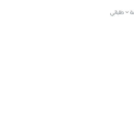
ة
طلباتي
عقارات الوسطاء
عقارات الملاك
ع
أراضي
للبيع
شقق
للبيع
شقق
للإيجار
دور
للبيع