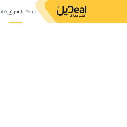
المكتب
السوق
إضاف
المكتب
الإعلانات
بارق
حي خبت آل حجري
عدد النتائج:
6
إعلان
ترتيب حسب
موقعي
خريطة
الطلبات
الإعلانات
البحث
الكل
فلل
للبيع
2
بارق
خبت آل حجري
أراضي في خبت آل حجري