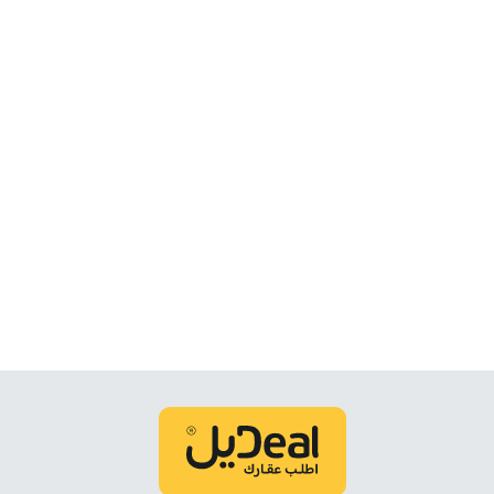
اطلب عقارك لتحصل على مزيد من العروض العقارية ويتواصل
اطلب عقارك الآن
خيارات البحث
أكتر أنواع العقارات بحثا
أراضي
ارض سكنية للبيع في بارق
ارض سكنية للإيجار في بارق