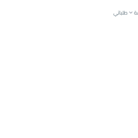
ة
طلباتي
عقارات الوسطاء
عقارات الملاك
ع
أراضي
للبيع
شقق
للبيع
شقق
للإيجار
دور
للبيع