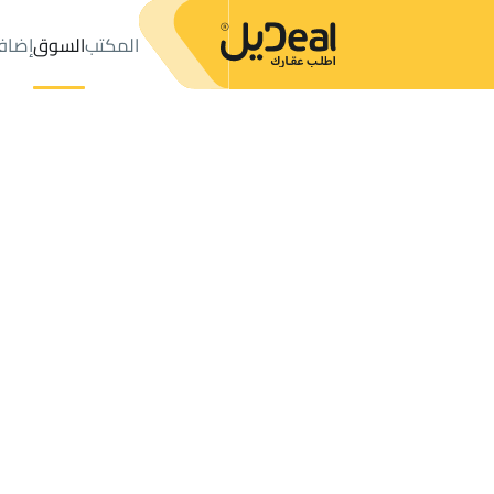
المكتب
السوق
إضاف
المكتب
الإعلانات
المزاحمية
حي النخيل
عدد النتائج:
5
إعلان
ترتيب حسب
موقعي
خريطة
الطلبات
الإعلانات
البحث
الكل
فلل
للبيع
2
المزاحمية
النخيل
دور في النخيل