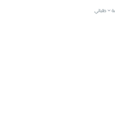
ة
طلباتي
عقارات الوسطاء
عقارات الملاك
ع
أراضي
للبيع
شقق
للبيع
شقق
للإيجار
دور
للبيع