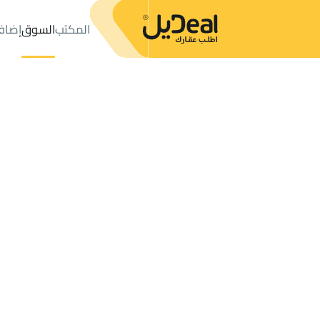
المكتب
السوق
إضاف
المكتب
الإعلانات
فلل وقصور للبيع
الغزالة
عدد النتائج:
1
إعلان
ترتيب حسب
موقعي
خريطة
الطلبات
الإعلانات
البحث
الكل
فلل
للبيع
3
الغزالة
فلل وقصور للبيع في الغزالة