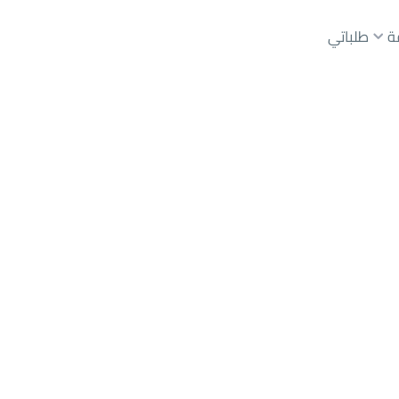
ة
طلباتي
حي حطين
عقارات الوسطاء
عقارات الملاك
ع
أراضي
للبيع
شقق
للبيع
شقق
للإيجار
دور
للبيع