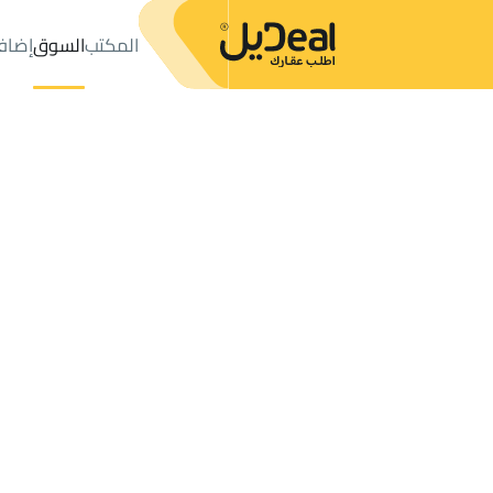
المكتب
السوق
إضاف
المكتب
الإعلانات
حي حطين
حي حطين
فلل وقصور للإيجار
الرياض
عدد النتائج:
4
إعلان
ترتيب حسب
موقعي
خريطة
الطلبات
الإعلانات
البحث
الكل
فلل
للبيع
3
الرياض
حطين
فلل وقصور للإيجار في حطين