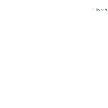
ة
طلباتي
عقارات الوسطاء
عقارات الملاك
ع
أراضي
للبيع
شقق
للبيع
شقق
للإيجار
دور
للبيع