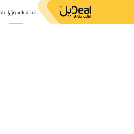
المكتب
السوق
إضاف
المكتب
الإعلانات
الدلم
حي الصحنة
عدد النتائج:
1
إعلان
ترتيب حسب
موقعي
خريطة
الطلبات
الإعلانات
البحث
الكل
فلل
للبيع
2
الدلم
الصحنة
العقارات للإيجار في الصحنة