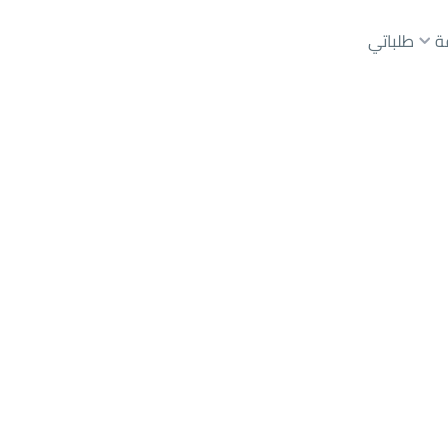
ة
طلباتي
عقارات الوسطاء
عقارات الملاك
ع
أراضي
للبيع
شقق
للبيع
شقق
للإيجار
دور
للبيع