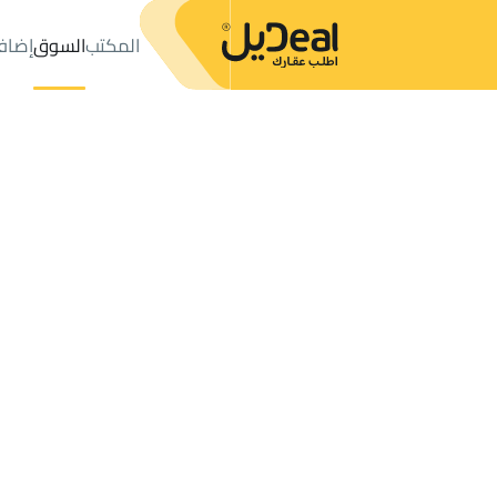
المكتب
السوق
إضاف
المكتب
الإعلانات
الدرعية
حي ظهرة العودة شرق
عدد النتائج:
3
إعلان
ترتيب حسب
موقعي
خريطة
الطلبات
الإعلانات
البحث
الكل
فلل
للبيع
2
الدرعية
ظهرة العودة شرق
شقق وغرف في ظهرة العودة شرق