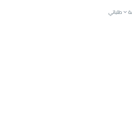
ة
طلباتي
عقارات الوسطاء
عقارات الملاك
ع
أراضي
للبيع
شقق
للبيع
شقق
للإيجار
دور
للبيع