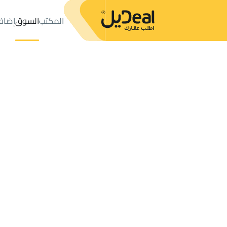
المكتب
السوق
إضاف
المكتب
الإعلانات
الاحساء
حي النايفية
عدد النتائج:
7
إعلان
ترتيب حسب
موقعي
خريطة
الطلبات
الإعلانات
البحث
الكل
فلل
للبيع
2
الاحساء
النايفية
شقق وغرف في النايفية