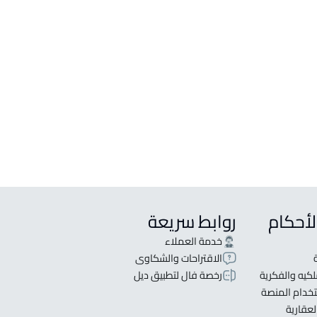
لبيع في احد رفيده
لإيجار في احد رفيده
لأحكام
روابط سريعة
خدمة العملاء
الاقتراحات والشكاوى
كيه والفكرية
رخصة فال لتطبيق ديل
خدام المنصة
لعقارية