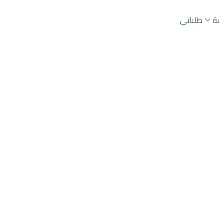
ة
طلباتي
عقارات الوسطاء
عقارات الملاك
ع
أراضي
للبيع
شقق
للبيع
شقق
للإيجار
دور
للبيع