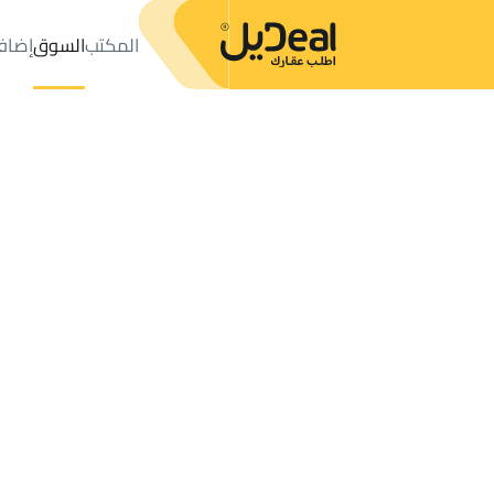
المكتب
السوق
إضاف
المكتب
الإعلانات
احد رفيده
حي النهضة
عدد النتائج:
4
إعلان
ترتيب حسب
موقعي
خريطة
الطلبات
الإعلانات
البحث
الكل
فلل
للبيع
2
احد رفيده
النهضة
أراضي في النهضة