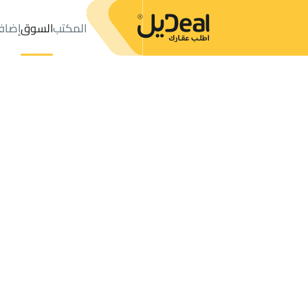
المكتب
السوق
إضاف
المكتب
الإعلانات
حي قرى آل غليظ
حي قرى آل غليظ
فلل وقصور 
عدد النتائج:
3
إعلان
ترتيب حسب
موقعي
خريطة
الطلبات
الإعلانات
البحث
الكل
فلل
للبيع
3
ابها
قرى آل غليظ
فلل وقصور للإيجار في قرى آل غليظ