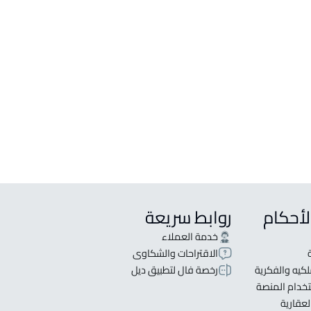
لبيع في ابها
لإيجار في ابها
مع شقتين للبيع في ابها
في للإيجار في ابها
لبيع في ابها
س للبيع في ابها
لأحكام
روابط سريعة
خدمة العملاء
الاقتراحات والشكاوى
كيه والفكرية
رخصة فال لتطبيق ديل
خدام المنصة
لعقارية