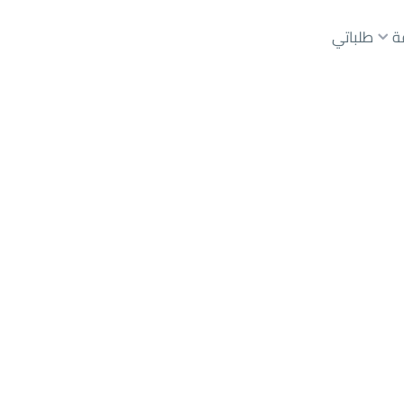
ة
طلباتي
للإيجار
ابها
حي قرى آل غليظ
عقارات الوسطاء
عقارات الملاك
ع
أراضي
للبيع
شقق
للبيع
شقق
للإيجار
دور
للبيع