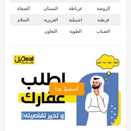
الروضة
غرناطة
البستان
الصفاة
قرطبة
اشبيلية
العزيزية
السلام
الضباب
الطوية
التعاون
أضغط هنا