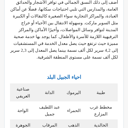
أضف إلى ذلك النسق الجمالي في توافر الأشجار والحدائق
العامة، والمدارس التي تلبي احتياجات سكانها، فضلًا عن أماكن
العبادة، والمراكز التجارية سواء الصغيرة كالبقالات أو الكبيرة
مثل السوبر ماركت. وسهولة الانتقال بين الأحياء أو خراج
المدينة لتوافر وسائل المواصلات، وأخيرًا الأماكن والمراكز
الترفيهية اللازمة للأسرة والأطفال. كما يوجد بها خدمة صحية
مميزة حيث ترتفع حيث يصل معدل الخدمة قي المستشفيات
إلى 4,2 سرير لكل ألف نسمة بينما يصل المعدل إلى 2,3 سرير
لكل ألف نسمة على مستوى المنطقة الشرقية.
احياء الجبيل البلد
صناعية
طيبة
اليرموك
الدانة
العريفي
مخطط غرب
عبد اللطيف
الحمراء
الواحة
المزارع
جميل
الخالدية
الذهب
المرقاب
الجوهرة