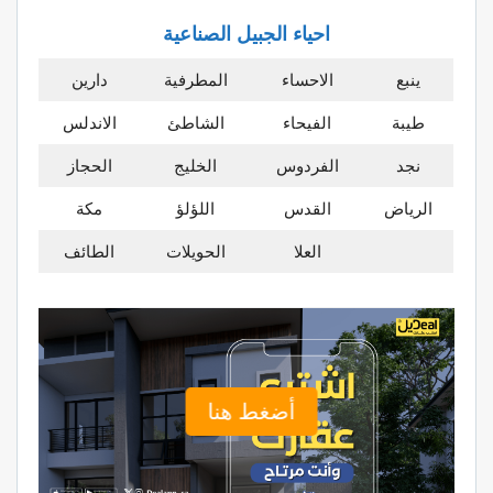
احياء الجبيل الصناعية
ينبع
الاحساء
المطرفية
دارين
طيبة
الفيحاء
الشاطئ
الاندلس
نجد
الفردوس
الخليج
الحجاز
الرياض
القدس
اللؤلؤ
مكة
العلا
الحويلات
الطائف
أضغط هنا