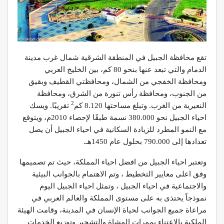
تقع محافظة الجبيل في المنطقة الشرقية شمال غرب مدينة
الدمام والتي تبعد عنها بنحو 80 كم، بين الخليج العربي
ومحافظة الخفجي من الشمال، ومحافظتي القطيف وبقيق
من الجنوب، ومحافظة رأس تنورة من الشرق، ومحافظة
2
النعيرية من الغرب. وتبلغ مساحتها 8.120 كم
تقريبًا. ويسك
احياء الجبيل نحو 380.000 نسمة طبقًا لإحصاء 2010م، ويتوقع
مع النمو المطرد للزيادة السكانية في احياء الجبيل أن يصل
تعدادها إلى 790.000 بحلول عام 1450هـ.
وتعتبر احياء الجبيل من افضل احياء المملكة، حيث تم تصميمها
وفق اعلى معايير التخطيط ، وتم الاهتمام بالجوانب البيئية
والاجتماعية في احياء الجبيل ، وتمثل احياء الجبيل اليوم
نموذجاً يحتذى به على مستوى المملكة والعالم العربي في
مراعاة جميع الجوانب لحياة الإنسان في المدينة، وقامت الهيئة
الملكية بالاعتناء بممرات المشاة والتشجير وتوزيع الخدمات