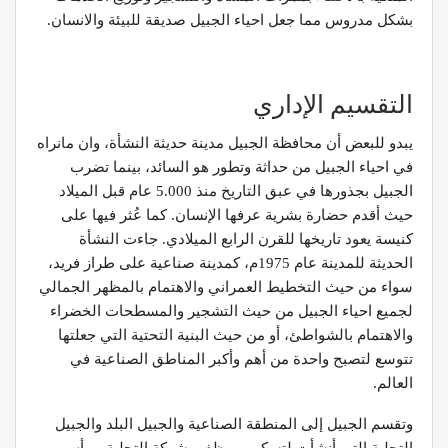
بشكل مدروس مما جعل احياء الجبيل صديقة للبيئة والانسان.
التقسيم الإداري
يبدو للبعض أن محافظة الجبيل مدينة حديثة النشأة، وان مانراه
في احياء الجبيل من حداثة وتطور هو السائد، بينما تضرب
الجبيل بجذورها في عبق التاريخ منذ 5.000 عام قبل الميلاد
حيث أقدم حضارة بشرية عرفها الإنسان. كما عُثر فيها على
كنيسة يعود تاريخها للقرن الرابع الميلادي. جاءت النشأة
الحديثة للمدينة عام 1975م، كمدينة صناعية على طراز فريد،
سواء من حيث التخطيط العمراني والاهتمام بالمظهر الجمالي
لجميع احياء الجبيل من حيث التشجير والمسطحات الخضراء
والاهتمام بالشواطئ، أو من حيث البنية التحتية التي جعلتها
تتوسع لتصبح واحدة من أهم وأكبر المناطق الصناعية في
العالم.
وتقسم الجبيل إلى المنطقة الصناعية والجبيل البلد والجبيل
التحلية التي أنشأت لتسكين موظفي شركة التحلية. ورأس