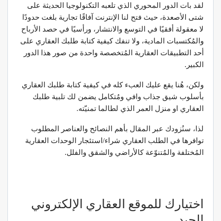
لقد بات الدور المحوري الذي تلعبه التكنولوجيا الحديثة على
شتى الأصعدة، حيث فتح لنا الإنترنت آفاقًا تجارية بلغت حدودًا
لا معقولة أفقيًا في التوسع والانتشار، ورأسيًا في حصد الأرباح
والمُكتسبات المادية، ولا تنفك كيفية كتابة طلبك العقاري على
أحد التطبيقات العقارية المُتخصصة واحدة من صور هذا الدور
الكبير.
ولكن، هُنا يقع عليك العبء كله في كيفية كتابة طلبك العقاري
بأسلوب شيق جذاب وافي ومُتكامل يضمن لك تلبية طلبك
العقاري او منزل العمر الذي لطالما تمنيّته.
لذا، سنُزودك عبر المقال بأهم النصائح والعناصر المطلوب
توافرها في الطلب العقاري شراء/استئجار الوحدات العقارية
المُختلفة والمُتنوّعة كالأراضي والشقق والفلل.
اختيارك للموقع العقاري الإلكتروني
الجيد