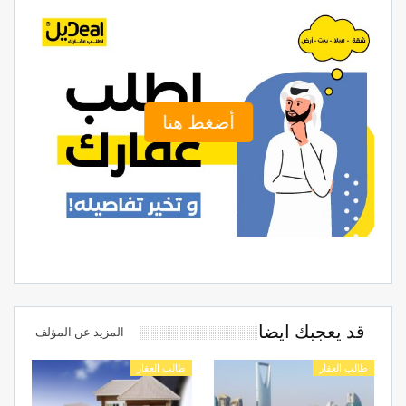
أضغط هنا
قد يعجبك ايضا
المزيد عن المؤلف
طالب العقار
طالب العقار