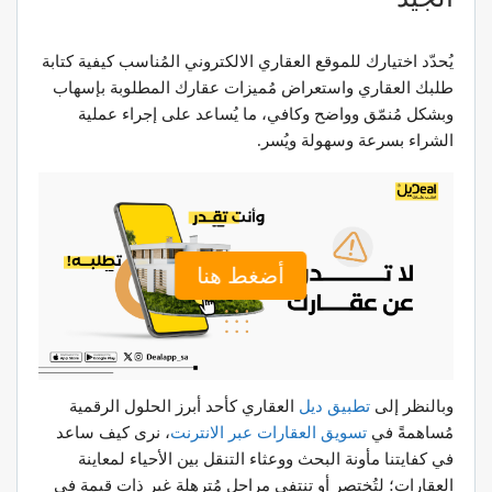
يُحدّد اختيارك للموقع العقاري الالكتروني المُناسب كيفية كتابة
طلبك العقاري واستعراض مُميزات عقارك المطلوبة بإسهاب
وبشكل مُنمّق وواضح وكافي، ما يُساعد على إجراء عملية
الشراء بسرعة وسهولة ويُسر.
أضغط هنا
وبالنظر إلى
تطبيق ديل
العقاري كأحد أبرز الحلول الرقمية
مُساهمةً في
تسويق العقارات عبر الانترنت
، نرى كيف ساعد
في كفايتنا مأونة البحث ووعثاء التنقل بين الأحياء لمعاينة
العقارات؛ لتُختصر أو تنتفي مراحل مُترهلة غير ذات قيمة في