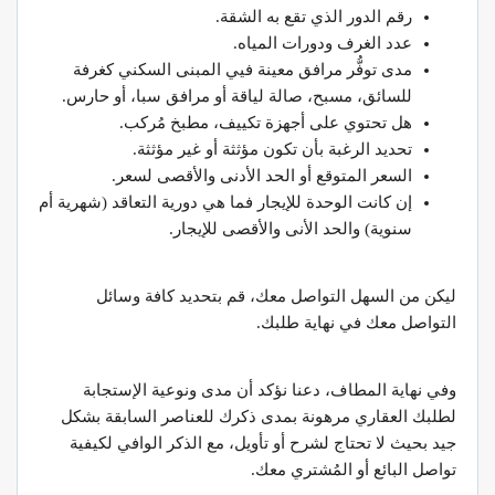
رقم الدور الذي تقع به الشقة.
عدد الغرف ودورات المياه.
مدى توفُّر مرافق معينة فيي المبنى السكني كغرفة
للسائق، مسبح، صالة لياقة أو مرافق سبا، أو حارس.
هل تحتوي على أجهزة تكييف، مطبخ مُركب.
تحديد الرغبة بأن تكون مؤثثة أو غير مؤثثة.
السعر المتوقع أو الحد الأدنى والأقصى لسعر.
إن كانت الوحدة للإيجار فما هي دورية التعاقد (شهرية أم
سنوية) والحد الأنى والأقصى للإيجار.
ليكن من السهل التواصل معك، قم بتحديد كافة وسائل
التواصل معك في نهاية طلبك.
وفي نهاية المطاف، دعنا نؤكد أن مدى ونوعية الإستجابة
لطلبك العقاري مرهونة بمدى ذكرك للعناصر السابقة بشكل
جيد بحيث لا تحتاج لشرح أو تأويل، مع الذكر الوافي لكيفية
تواصل البائع أو المُشتري معك.