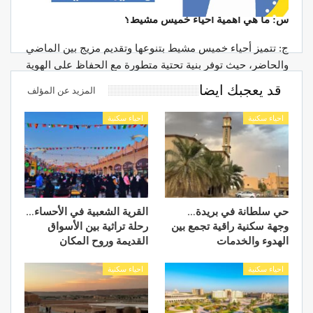
س: ما هي أهمية أحياء خميس مشيط؟
ج: تتميز أحياء خميس مشيط بتنوعها وتقديم مزيج بين الماضي
والحاضر، حيث توفر بنية تحتية متطورة مع الحفاظ على الهوية
التقليدية والتراث الثقافي.
قد يعجبك ايضا
المزيد عن المؤلف
س: ما هي الخدمات والمرافق المتاحة في أحياء خميس
احياء سكنية
احياء سكنية
مشيط؟
ج: تشمل الخدمات والمرافق المتاحة في أحياء خميس مشيط
المدارس، والمساجد، والمراكز الطبية، والأسواق، والمطاعم،
والمنتزهات، والمرافق الحكومية، والمزيد.
حي سلطانة في بريدة…
القرية الشعبية في الأحساء…
س: ما هي الأسعار العقارية في أحياء خميس مشيط؟
وجهة سكنية راقية تجمع بين
رحلة تراثية بين الأسواق
الهدوء والخدمات
القديمة وروح المكان
ج: تتفاوت أسعار العقارات في أحياء خميس مشيط حسب
المنطقة ونوع العقار، وتتراوح الأسعار من متوسط 680,000
احياء سكنية
احياء سكنية
ريال لشقق السكن إلى متوسط 1,200,000 ريال لفلل
السكنية، مع تفاوت في أسعار الأراضي السكنية وأسعار الإيجار