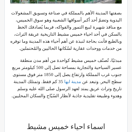
بصفتها المدينة الأهم بالمملكة في صناعة وتسويق المشغولات
اليدوية وتضمّ أحد أكبر أسواقها الشعبية وهو سوق الخميس،
مع منافذ شهيرة لبيع التمور والفواكه، فربما يُصادفك الحظ
بالسكن في أحد احياء خميس مشيط التاريخية عريقة التراث،
وبالطبع فأنت بحاجة لنبذة عن أهم أحياء هذه المدينة وما توفره
من خدمات ووحدات عقارية لسُكانها الحاليين والمُحتملين.
مبدئيًا، تُصنّف خميس مشيط كواحدة من أهم مدن منطقة
عسير السياحية والتجارية بمساحة تصل إلى 500 كيلومتر مربع
جنوب غرب المملكة وارتفاع يصل إلى 1850 متر فوق مستوى
سطح البحر. وتبعد عن
مدينة ابها
35 كم فقط. وتمتلك المدينة
تاريخ وتراث عريق يمتد لعهد الرسول صلى الله عليه وسلم
وهدوء وطبيعة تقليدية جاذبة لأنظار السُيّاح والسكان المحليين.
اسماء احياء خميس مشيط