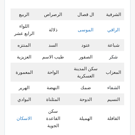
الشرفية
ال قصال
الرصراص
الربيع
اللواء
الراقي
الموسى
ذلالة
الرابع عشر
شباعة
عتود
السد
المنتزه
شكر
الصقور
طيب الاسم
العزيزية
سكن المدينة
المعزاب
الواحة
المعمورة
العسكرية
الشفاء
ضمك
النهضة
الهرير
النسيم
الدوحة
المثلناة
البوادي
سكن
القافلة
الهميلة
القاعدة
الاسكان
الجوية