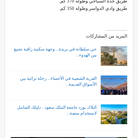
طريق جدة السياحي وطوله 370 كم.
طريق وادي الدواسر وطوله 350 كم.
المزيد من المشاركات
حي سلطانة في بريدة… وجهة سكنية راقية تجمع
بين الهدوء…
القرية الشعبية في الأحساء… رحلة تراثية بين
الأسواق القديمة…
البلاك بورد جامعة الملك سعود… دليلك الشامل
لاستخدام منصة…