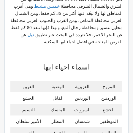
الشرق والشمال الشرقي محافظة
خميس مشيط
وهي أقرب
المناطق لها ولا تبعُد عنها أكثر من 36 كم فقط. ومن الشمال
الغربي محافظة النماص، ومن الغرب والجنوب الغربي محافظة
محايل عسير ومحافظة رجال ألمع. وبهذا فإنها تبعد 80 كم فقط
عن البحر الأحمر. فلا تتردد في البحث عبر تطبيق
ديل
عن
الفرص المتاحة في افضل احياء ابها السكنية.
اسماء احياء ابها
المروج
العزيزية
الهضبة
العرين
الوردتين
الوردتين
القابل
الخشع
الخشع
السروات
المنسك
النسيم
الموظفين
شمسان
المطار
الأمير سلطان
الخالدية
السد
الشرف
القرير