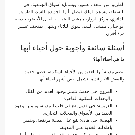
الطريق من متحف عسير، ويشمل: أسواق الجمعية، حي
البسطة، مسجد الملك فيصل، أبها الجديدة، السد، الطريق
الدائري، مركز الزوار، ممشى الضباب، الجبل الأخضر، حديقة
أبو خيال، ممشى السد، سوق الثلاثاء وينتهي بمتحف عسير
مرة أخرى
أسئلة شائعة وأجوبة حول أحياء أبها
ما هي أحياء أبها؟
تضم مدينة أبها العديد من الأحياء السكنية، بعضها حديث
والبعض الآخر قديم. تشمل بعض أشهر أحياء أبها:
المروج: حي حديث يتميز بوجود العديد من الفلل
والوحدات السكنية الفاخرة.
العزيزية: حي قديم يقع في قلب المدينة، ويتميز بوجود
العديد من الأسواق والمحلات التجارية.
الهضبة: حي هادئ يقع على هضبة مرتفعة، ويتميز
بإطلالته الخلابة على المدينة.
العرين: حي سكني حديث يقع بالقرب من مطار أبها