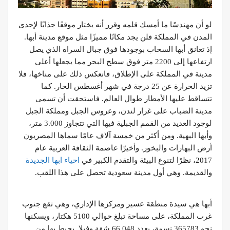
لو أن مهندسًا ما أمسك قلمه وقرر أنه يختار موقعًا جذابًا لإحدى
المدن في المملكة فلن يجد مكانًا مميزًا مثل موقع مدينة أبها.
إذ تعانق أبها السحاب بوجودها فوق جبال السراه الذي يصل
ارتفاعها إلى 2200 متر فوق سطح البحر مما يجعلها أعلى
مدينة في المملكة على الإطلاق، فانعكس ذلك على مناخها، فلا
تزيد الحرارة عن 25 درجة في شهر أغسطس الحار. كما
تتساقط عليها الأمطار طوال العالم. فاستحقت أن تسمى
مدينة الضباب على غرار لندن، وعروس الجبل ومملكة الجبل
لوجود العديد من القمم الجبلية فيها التي تتجاوز 3.000 متر،
وأبها البهية. ومن أكثر من خمسة آلاف عامًا سماها المصريون
أرض البهارات والبخور. وأخيرًا عاصمة الثقافة العربية عام
2017، نظرًا لتنوع البيئة والتقدم الكبير في
احياء ابها الجديدة
والقديمة. وهي أول مدينة سعودية تحصل على هذا اللقب.
أبها هي سيدة منطقة عسير ومركزها الإداري، وهي تقع جنوب
غرب المملكة، على مساحة تبلغ حوالي 5100 هكتار، ويسكنها
نحو 365783 نسمة، بعدد 66.048 شقة وفيلا. يحيط بها من