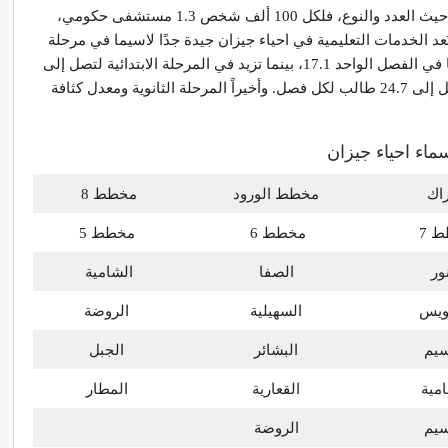
تُقدم احياء جيزان خدمات صحية جيدة لسكانها من حيث العدد والنوع، فلكل 100 ألف شخص 1.3 مستشفى حكومي،
 مستشفى خاص، بنسبة إجمالية تبلغ 1.37. وتُعد الخدمات التعليمية في احياء جيزان جيدة جدًا لاسيما في مرحلة
رياض الأطفال والتي يبلغ معدل كثافة الأطفال فيها في الفصل الواحد 17.1، بينما تزيد في المرحلة الابتدائية لتصل إلى
30.4 طالب لكل فصل. وفي المرحلة المتوسطة تقل إلى 24.7 طالب لكل فصل. وأخيراً المرحلة الثانوية ومعدل كثافة
ماء احياء جيزان
راك
مخطط الورود
مخطط 8
 7
مخطط 6
مخطط 5
نور
الصفا
الشامية
ويس
السهيلية
الروضة
سيم
البشائر
الجبل
مية
القعارية
المطار
سيم
الروضة