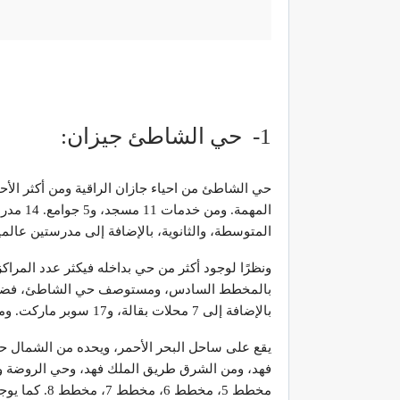
1- حي الشاطئ جيزان:
حي الشاطئ من احياء جازان الراقية ومن أكثر الأحيا
المهمة.
المتوسطة، والثانوية، بالإضافة إلى مدرستين عالمي
ونظرًا لوجود أكثر من حي بداخله فيكثر عدد المراك
بالمخطط السادس، ومستوصف حي الشاطئ، فضلًا ع
بالإضافة إلى 7 محلات بقالة، و17 سوبر ماركت. ومركز للشرطة.
يقع على ساحل البحر الأحمر، ويحده من الشمال ح
فهد، ومن الشرق طريق الملك فهد، وحي الروضة و
مخطط 5، مخطط 6، مخطط 7، مخطط 8. كما يوجد به جامعة جازان التي تخدم كافة احياء جيزان الأخرى.