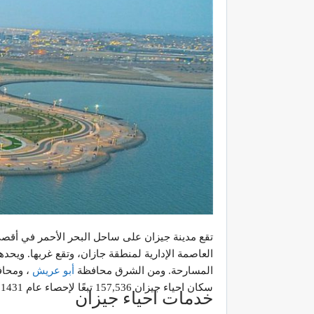
تقع مدينة جيزان على ساحل البحر الأحمر في أقصى
العاصمة الإدارية لمنطقة جازان، وتقع غربها. وي
المسارحة. ومن الشرق محافظة
أبو عريش
، ومحاف
سكان احياء جيزان 157,536 تبعًا لإحصاء عام 1431هـ، منهم 113,424 سعودي، و44,112 غير سعودي.
خدمات احياء جيزان