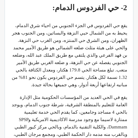
2- حي الفردوس الدمام:
يقع حي الفردوس في الجزء الجنوبي من احياء شرق الدمام،
يحيط به من الشمال حيي النزهة والبساتين، ومن الجنوب هجر
الظهران، ومن الشرق حي المنتزه، ومن الغرب حي النزهة.
والحي على هيئة مثلث ضلعه الشمالي هو طريق الأمير محمد
بن فهد الفرعي والذي يلتقي مع طريق الملك عبد الله، وضلعه
الجنوبي يفصله عن حي النزهة، و ضلعه الغربي طريق الأمير
متعب. تبلغ مساحة الحي 179.8 هكتار، ومعدل الكثافة بالحي
1.32 نسمة لكل هكتار. يتسم حي الفردوس بكون نحو 81% من
مبانيه ارتفاعها أربعة أدوار، وهي جميعها بحالة جيدة.
يقع في الحي العديد من المؤسسات الحكومية مثل الإدارة
العامة للتعليم بالمنطقة الشرقية، شرطة جنوب الدمام، ويوجد
بالحي 4 مساجد وجامعين، كما يقدم الحي خدمة تعليمية
ممتازة لاسيما مع وجود مدرسة الاكاديمية الامريكية وSPSP
Dammam، والكلية التقنية بالدمام، وبالحي مركز كيور الطبي
وبالقرب منه مدمه دار الحكمة الطبي، ومجمع مرجان الطبي،