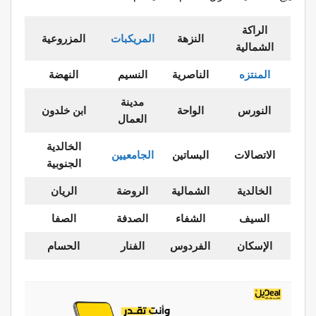
الراكة
النزهة
المريكبات
المزروعية
الشمالية
المنتزه
الناصرية
النسيم
النهضة
مدينة
النورس
الواحة
ابن خلدون
العمال
الخالدية
الاتصالات
البساتين
الجامعيين
الجنوبية
الخالدية
الشمالية
الروضة
الريان
السيف
الشفاء
الصدفة
الصفا
الإسكان
الفردوس
الفنار
الحسام