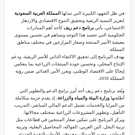
في ظل الجهود الكبيرة التي تبذلها
المملكة العربية السعودية
لتعزيز التنمية الريفية وتحقيق التنوع الاقتصادي والازدهار
الاجتماعي، يأتي
برنامج دعم ريف
كأحد أهم المبادرات
الحكومية التي تجسد هذا التوجه وتساهم في تحسين مستوى
معيشة الأسر المنتجة وصغار المزارعين في مختلف مناطق
المملكة.
يهدف البرنامج إلى تحقيق الاكتفاء الذاتي للأسر الريفية، ودعم
الإنتاج المحلي، وتحسين جودة المنتجات الزراعية بما ينعكس
إيجابًا على الاقتصاد الوطني، ويعزز الأمن الغذائي ضمن رؤية
المملكة 2030.
ويُعد برنامج دعم ريف أحد أبرز برامج الدعم والتطوير التي
أطلقتها
وزارة البيئة والمياه والزراعة
، إذ يقدم حزمة متكاملة
من المزايا والخدمات تشمل الدعم المالي المباشر، التدريب،
التأهيل، وتطوير المشروعات الزراعية بمختلف مجالاتها.
ويركز البرنامج على تمكين صغار المنتجين في قطاعات مثل
تربية النحل، البن العربي، الفواكه، المحاصيل البعلية، وتربية
المواشي وصيد الأسماك، مع توفير الأدوات التقنية الحديثة