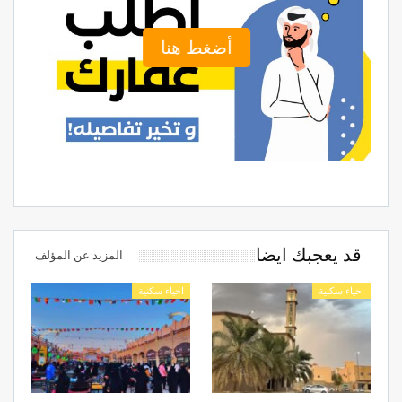
أضغط هنا
قد يعجبك ايضا
المزيد عن المؤلف
احياء سكنية
احياء سكنية