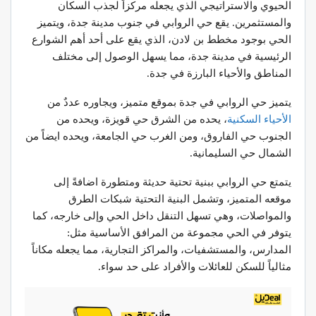
الحيوي والاستراتيجي الذي يجعله مركزاً لجذب السكان
والمستثمرين. يقع حي الروابي في جنوب مدينة جدة، ويتميز
الحي بوجود مخطط بن لادن، الذي يقع على أحد أهم الشوارع
الرئيسية في مدينة جدة، مما يسهل الوصول إلى مختلف
المناطق والأحياء البارزة في جدة.
يتميز حي الروابي في جدة بموقع متميز، ويجاوره عددٌ من
الأحياء
السكنية
، يحده من الشرق حي قويزة، ويحده من
الجنوب حي الفاروق، ومن الغرب حي الجامعة، ويحده ايضاً من
الشمال حي السليمانية.
يتمتع حي الروابي ببنية تحتية حديثة ومتطورة اضافةً إلى
موقعه المتميز، وتشمل البنية التحتية شبكات الطرق
والمواصلات، وهي تسهل التنقل داخل الحي وإلى خارجه، كما
يتوفر في الحي مجموعة من المرافق الأساسية مثل:
المدارس، والمستشفيات، والمراكز التجارية، مما يجعله مكاناً
مثالياً للسكن للعائلات والأفراد على حد سواء.