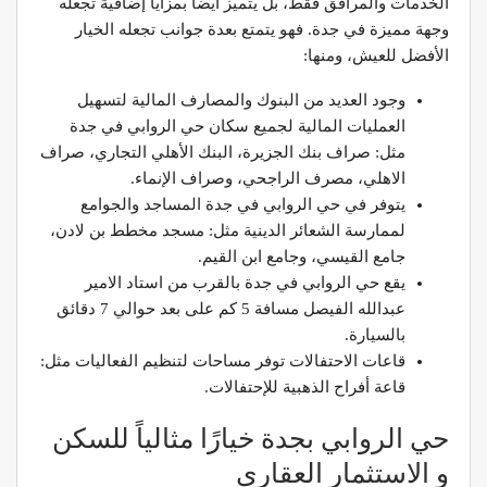
الخدمات والمرافق فقط، بل يتميز أيضًا بمزايا إضافية تجعله
وجهة مميزة في جدة. فهو يتمتع بعدة جوانب تجعله الخيار
الأفضل للعيش، ومنها:
وجود العديد من البنوك والمصارف المالية لتسهيل
العمليات المالية لجميع سكان حي الروابي في جدة
مثل: صراف بنك الجزيرة، البنك الأهلي التجاري، صراف
الاهلي، مصرف الراجحي، وصراف الإنماء.
يتوفر في حي الروابي في جدة المساجد والجوامع
لممارسة الشعائر الدينية مثل: مسجد مخطط بن لادن،
جامع القيسي، وجامع ابن القيم.
يقع حي الروابي في جدة بالقرب من استاد الامير
عبدالله الفيصل مسافة 5 كم على بعد حوالي 7 دقائق
بالسيارة.
قاعات الاحتفالات توفر مساحات لتنظيم الفعاليات مثل:
قاعة أفراح الذهبية للإحتفالات.
حي الروابي بجدة خيارًا مثالياً للسكن
و الاستثمار العقاري