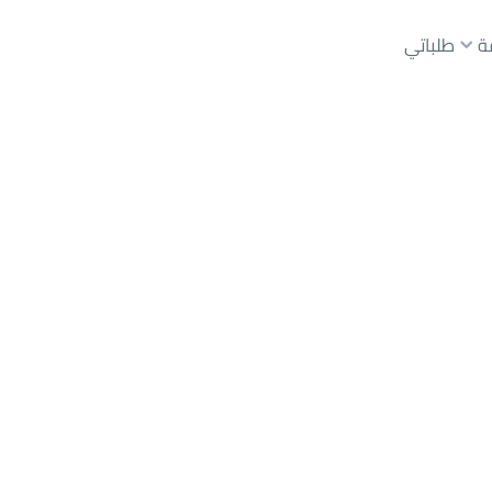
ة
طلباتي
عقارات الوسطاء
عقارات الملاك
ع
أراضي
للبيع
شقق
للبيع
شقق
للإيجار
دور
للبيع
منذ شهرين
طلب جاد
للمشتركين فقط