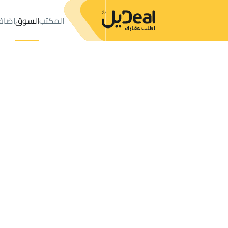
المكتب
السوق
إضاف
المكتب
الإعلانات
حي عليشة
حي عليشة
مزارع و أحواش للإيجار
ال
عدد النتائج:
0
إعلان
ترتيب حسب
موقعي
خريطة
الطلبات
الإعلانات
البحث
الكل
فلل
للبيع
3
الرياض
عليشة
مزارع و أحواش للإيجار في عليشة