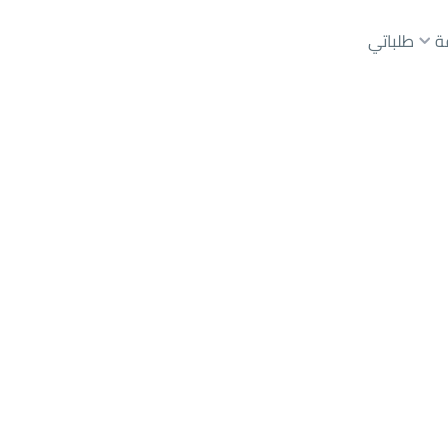
ة
طلباتي
رياض
حي عليشة
عقارات الوسطاء
عقارات الملاك
ع
أراضي
للبيع
شقق
للبيع
شقق
للإيجار
دور
للبيع