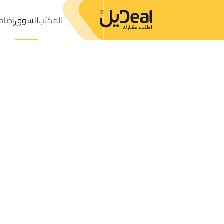
المكتب
السوق
إضاف
المكتب
الإعلانات
حي عليشة
حي عليشة
مزارع و أحواش للإيجار
ال
عدد النتائج:
0
إعلان
ترتيب حسب
موقعي
خريطة
الطلبات
الإعلانات
البحث
الكل
فلل
للبيع
3
الرياض
عليشة
مزارع و أحواش للإيجار في عليشة