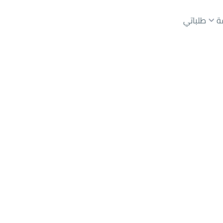
ة
طلباتي
رياض
حي عليشة
عقارات الوسطاء
عقارات الملاك
ع
أراضي
للبيع
شقق
للبيع
شقق
للإيجار
دور
للبيع