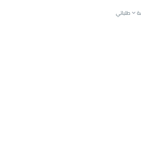
ة
طلباتي
رياض
حي عليشة
عقارات الوسطاء
عقارات الملاك
ع
أراضي
للبيع
شقق
للبيع
شقق
للإيجار
دور
للبيع