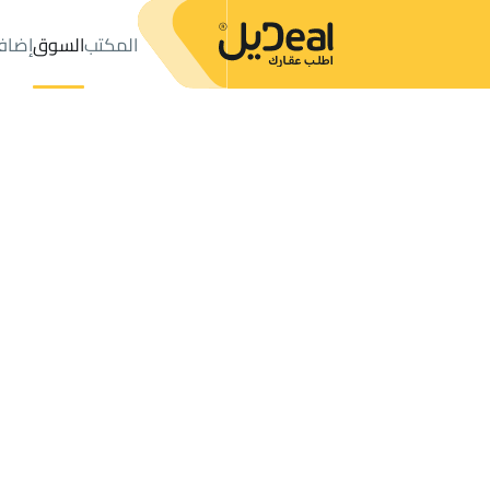
المكتب
السوق
إضاف
المكتب
الإعلانات
حي عليشة
حي عليشة
مزارع و أحواش للإيجار
ال
عدد النتائج:
0
إعلان
ترتيب حسب
موقعي
خريطة
الطلبات
الإعلانات
البحث
الكل
فلل
للبيع
3
الرياض
عليشة
مزارع و أحواش للإيجار في عليشة