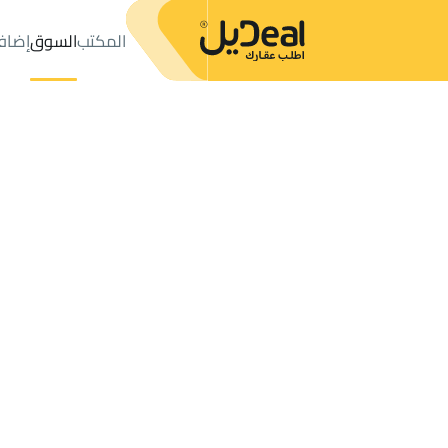
المكتب
السوق
إضاف
المكتب
الإعلانات
حي عليشة
حي عليشة
مزارع و أحواش للإيجار
ال
عدد النتائج:
0
إعلان
ترتيب حسب
موقعي
خريطة
الطلبات
الإعلانات
البحث
الكل
فلل
للبيع
3
الرياض
عليشة
مزارع و أحواش للإيجار في عليشة