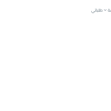
ة
طلباتي
رياض
حي عليشة
عقارات الوسطاء
عقارات الملاك
ع
أراضي
للبيع
شقق
للبيع
شقق
للإيجار
دور
للبيع