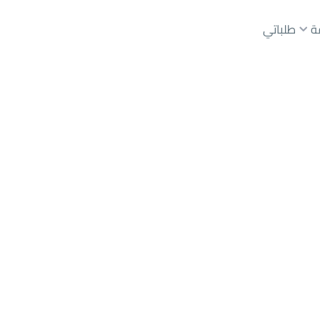
ة
طلباتي
رياض
حي عليشة
عقارات الوسطاء
عقارات الملاك
ع
أراضي
للبيع
شقق
للبيع
شقق
للإيجار
دور
للبيع