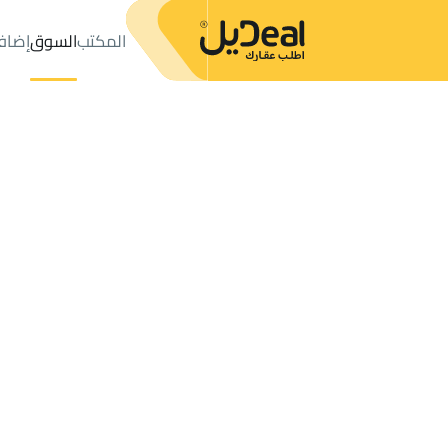
المكتب
السوق
إضاف
المكتب
الإعلانات
حي عليشة
حي عليشة
مزارع و أحواش للإيجار
ال
عدد النتائج:
0
إعلان
ترتيب حسب
موقعي
خريطة
الطلبات
الإعلانات
البحث
الكل
فلل
للبيع
3
الرياض
عليشة
مزارع و أحواش للإيجار في عليشة