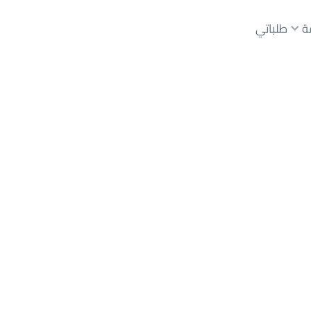
ة
طلباتي
رياض
حي عليشة
عقارات الوسطاء
عقارات الملاك
ع
أراضي
للبيع
شقق
للبيع
شقق
للإيجار
دور
للبيع