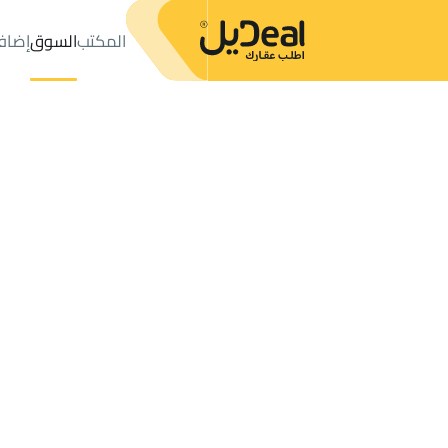
المكتب
السوق
إضاف
المكتب
الإعلانات
حي عليشة
حي عليشة
مزارع و أحواش للإيجار
ال
عدد النتائج:
0
إعلان
ترتيب حسب
موقعي
خريطة
الطلبات
الإعلانات
البحث
الكل
فلل
للبيع
3
الرياض
عليشة
مزارع و أحواش للإيجار في عليشة