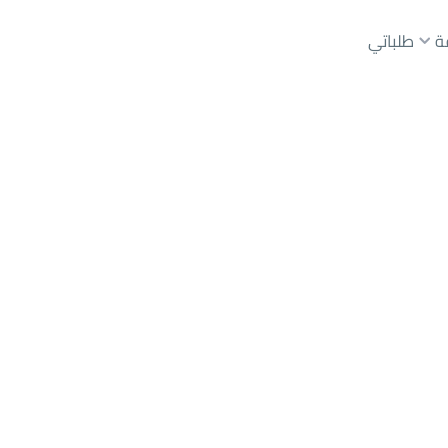
ة
طلباتي
رياض
حي عليشة
عقارات الوسطاء
عقارات الملاك
ع
أراضي
للبيع
شقق
للبيع
شقق
للإيجار
دور
للبيع