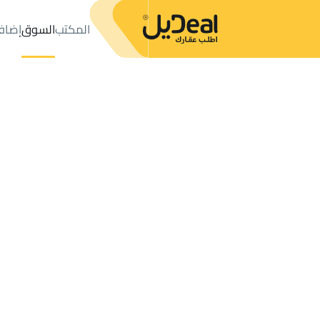
المكتب
السوق
إضاف
المكتب
الإعلانات
حي عليشة
حي عليشة
مزارع و أحواش للإيجار
ال
عدد النتائج:
0
إعلان
ترتيب حسب
موقعي
خريطة
الطلبات
الإعلانات
البحث
الكل
فلل
للبيع
3
الرياض
عليشة
مزارع و أحواش للإيجار في عليشة