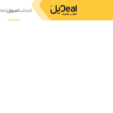
المكتب
السوق
إضاف
المكتب
الإعلانات
حي عليشة
حي عليشة
مزارع و أحواش للإيجار
ال
عدد النتائج:
0
إعلان
ترتيب حسب
موقعي
خريطة
الطلبات
الإعلانات
البحث
الكل
فلل
للبيع
3
الرياض
عليشة
مزارع و أحواش للإيجار في عليشة