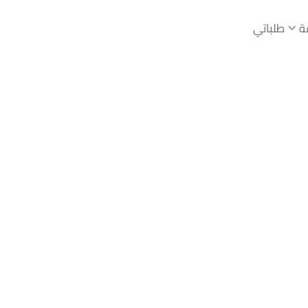
ة
طلباتي
رياض
حي عليشة
عقارات الوسطاء
عقارات الملاك
ع
أراضي
للبيع
شقق
للبيع
شقق
للإيجار
دور
للبيع