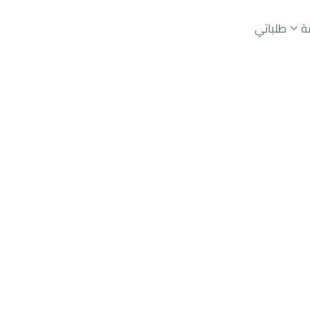
ة
طلباتي
رياض
حي عليشة
عقارات الوسطاء
عقارات الملاك
ع
أراضي
للبيع
شقق
للبيع
شقق
للإيجار
دور
للبيع