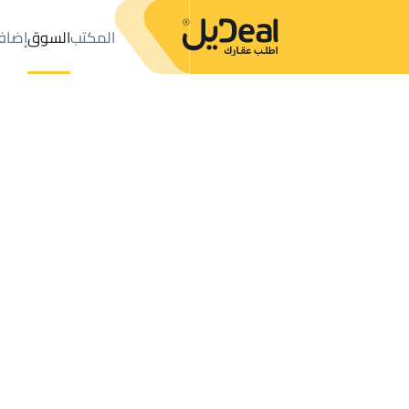
المكتب
السوق
إضاف
المكتب
الإعلانات
حي عليشة
حي عليشة
مزارع و أحواش للإيجار
ال
عدد النتائج:
0
إعلان
ترتيب حسب
موقعي
خريطة
الطلبات
الإعلانات
البحث
الكل
فلل
للبيع
3
الرياض
عليشة
مزارع و أحواش للإيجار في عليشة