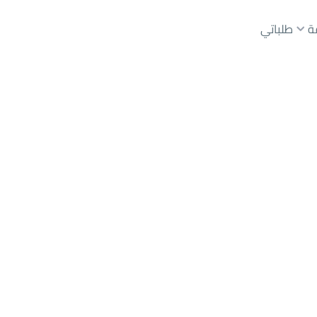
ة
طلباتي
رياض
حي عليشة
عقارات الوسطاء
عقارات الملاك
ع
أراضي
للبيع
شقق
للبيع
شقق
للإيجار
دور
للبيع