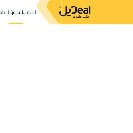
المكتب
السوق
إضاف
المكتب
الإعلانات
حي عليشة
حي عليشة
مزارع و أحواش للإيجار
ال
عدد النتائج:
0
إعلان
ترتيب حسب
موقعي
خريطة
الطلبات
الإعلانات
البحث
الكل
فلل
للبيع
3
الرياض
عليشة
مزارع و أحواش للإيجار في عليشة