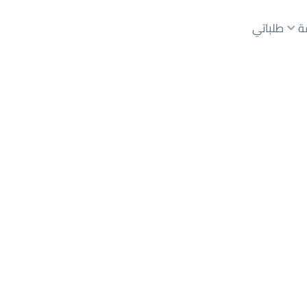
ة
طلباتي
رياض
حي عليشة
عقارات الوسطاء
عقارات الملاك
ع
أراضي
للبيع
شقق
للبيع
شقق
للإيجار
دور
للبيع