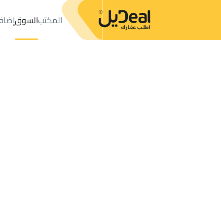
المكتب
السوق
إضاف
المكتب
الإعلانات
حي عليشة
حي عليشة
مزارع و أحواش للإيجار
ال
عدد النتائج:
0
إعلان
ترتيب حسب
موقعي
خريطة
الطلبات
الإعلانات
البحث
الكل
فلل
للبيع
3
الرياض
عليشة
مزارع و أحواش للإيجار في عليشة