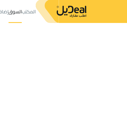
المكتب
السوق
إضاف
المكتب
الإعلانات
حي عليشة
حي عليشة
مزارع و أحواش للإيجار
ال
عدد النتائج:
0
إعلان
ترتيب حسب
موقعي
خريطة
الطلبات
الإعلانات
البحث
الكل
فلل
للبيع
3
الرياض
عليشة
مزارع و أحواش للإيجار في عليشة