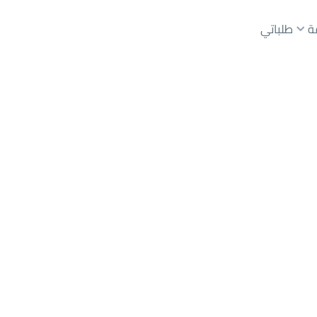
ة
طلباتي
رياض
حي عليشة
عقارات الوسطاء
عقارات الملاك
ع
أراضي
للبيع
شقق
للبيع
شقق
للإيجار
دور
للبيع