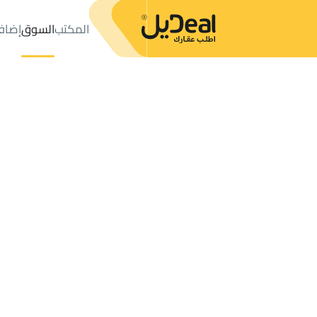
المكتب
السوق
إضاف
المكتب
الإعلانات
حي عليشة
حي عليشة
مزارع و أحواش للإيجار
ال
عدد النتائج:
0
إعلان
ترتيب حسب
موقعي
خريطة
الطلبات
الإعلانات
البحث
الكل
فلل
للبيع
3
الرياض
عليشة
مزارع و أحواش للإيجار في عليشة