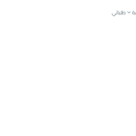
ة
طلباتي
رياض
حي عليشة
عقارات الوسطاء
عقارات الملاك
ع
أراضي
للبيع
شقق
للبيع
شقق
للإيجار
دور
للبيع