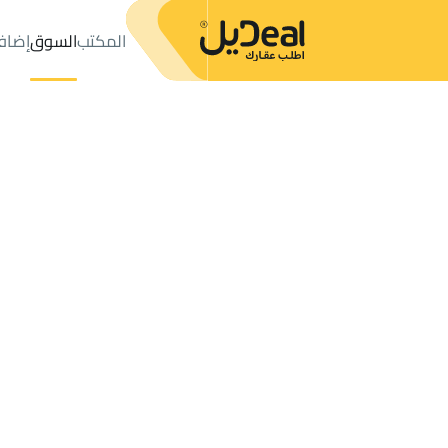
المكتب
السوق
إضاف
المكتب
الإعلانات
حي عليشة
حي عليشة
مزارع و أحواش للإيجار
ال
عدد النتائج:
0
إعلان
ترتيب حسب
موقعي
خريطة
الطلبات
الإعلانات
البحث
الكل
فلل
للبيع
3
الرياض
عليشة
مزارع و أحواش للإيجار في عليشة