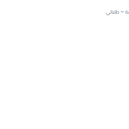
ة
طلباتي
رياض
حي عليشة
عقارات الوسطاء
عقارات الملاك
ع
أراضي
للبيع
شقق
للبيع
شقق
للإيجار
دور
للبيع