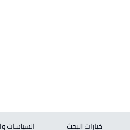
لا توجد نتائج مطابقة للخيارات المحددة
مسح البحث
شاليهات واستراحات
استراحة للبيع في qbah
خيارات البحث
السياسات وا