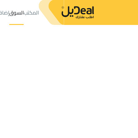
المكتب
السوق
إضاف
المكتب
الإعلانات
VILLAS-AND-PALACES للبيع
qbah
عدد النتائج:
0
إعلان
ترتيب حسب
موقعي
خريطة
الطلبات
الإعلانات
البحث
الكل
فلل
للبيع
3
qbah
VILLA 2 APARTMENTS للبيع في qbah