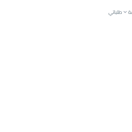
ة
طلباتي
عقارات الوسطاء
عقارات الملاك
ع
أراضي
للبيع
شقق
للبيع
شقق
للإيجار
دور
للبيع